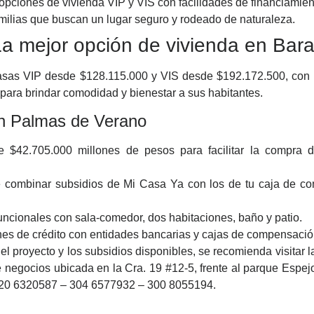
opciones de vivienda VIP y VIS con facilidades de financiamien
familias que buscan un lugar seguro y rodeado de naturaleza.
a mejor opción de vivienda en Bar
sas VIP desde $128.115.000 y VIS desde $192.172.500, con á
para brindar comodidad y bienestar a sus habitantes.
en Palmas de Verano
 $42.705.000 millones de pesos para facilitar la compra 
de combinar subsidios de Mi Casa Ya con los de tu caja de c
ncionales con sala-comedor, dos habitaciones, baño y patio.
nes de crédito con entidades bancarias y cajas de compensaci
l proyecto y los subsidios disponibles, se recomienda visitar 
e negocios ubicada en la Cra. 19 #12-5, frente al parque Espej
 320 6320587 – 304 6577932 – 300 8055194.